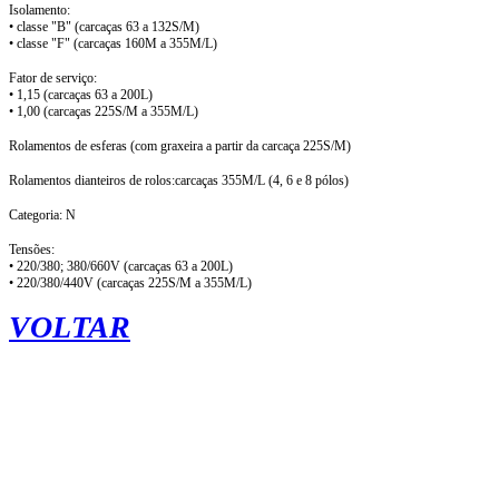
Isolamento:
• classe "B" (carcaças 63 a 132S/M)
• classe "F" (carcaças 160M a 355M/L)
Fator de serviço:
• 1,15 (carcaças 63 a 200L)
• 1,00 (carcaças 225S/M a 355M/L)
Rolamentos de esferas (com graxeira a partir da carcaça 225S/M)
Rolamentos dianteiros de rolos:carcaças 355M/L (4, 6 e 8 pólos)
Categoria: N
Tensões:
• 220/380; 380/660V (carcaças 63 a 200L)
• 220/380/440V (carcaças 225S/M a 355M/L)
VOLTAR